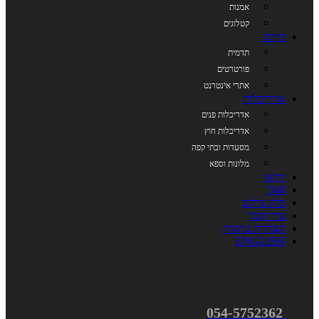
אמנות
קטלוגים
מיתוג
תדמית
פורטרטים
אתרי אינטרנט
אדריכלות
אדריכלות פנים
אדריכלות חוץ
מסעדות ובתי קפה
מלונות וספא
וידאו
360˚
בלוג צילום
צרו קשר
הצהרת נגישות
ENGLISH
054-5752362