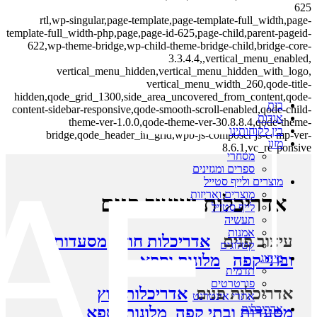
625
rtl,wp-singular,page-template,page-template-full_width,page-
template-full_width-php,page,page-id-625,page-child,parent-pageid-
622,wp-theme-bridge,wp-child-theme-bridge-child,bridge-core-
3.3.4.4,,vertical_menu_enabled,
vertical_menu_hidden,vertical_menu_hidden_with_logo,
vertical_menu_width_260,qode-title-
hidden,qode_grid_1300,side_area_uncovered_from_content,qode-
בית
content-sidebar-responsive,qode-smooth-scroll-enabled,qode-child-
אודות
theme-ver-1.0.0,qode-theme-ver-30.8.8.4,qode-theme-
בין לקוחותינו
bridge,qode_header_in_grid,wpb-js-composer js-comp-ver-
מזון
8.6.1,vc_responsive
מסחרי
ספרים ומגזינים
מוצרים ולייף סטייל
מוצרים ואריזות
אדריכלות ועיצוב פנים
לייף סטייל
תעשיה
אמנות
עיצוב פנים
אדריכלות חוץ
מסעדות
קטלוגים
ובתי קפה
מלונות וספא
מיתוג
תדמית
פורטרטים
אדריכלות פנים
אדריכלות חוץ
אתרי אינטרנט
אדריכלות
מסעדות ובתי קפה
מלונות וספא