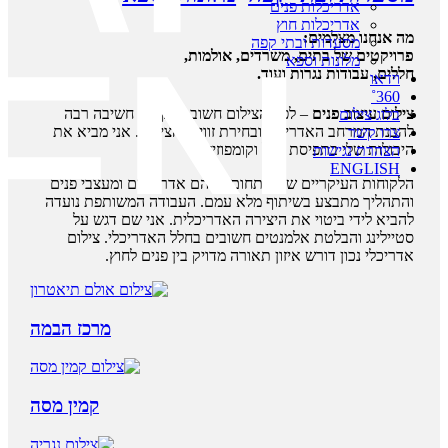
אדריכלות פנים
אדריכלות חוץ
מה אנחנו מצלמים:
מסעדות ובתי קפה
פרויקטים של בתים, משרדים, אולמות,
מלונות וספא
חללים, עבודות נגרות ועוד.
וידאו
360˚
צילום עיצוב פנים
– לפני הצילום חשוב להקדיש חשיבה רבה
בלוג צילום
להבנת המרחב האדריכלי ובחירת זוויות הצילום. אני מביא את
צרו קשר
היכולות שלי בתפיסת חלל וקומפוזיציה.
הצהרת נגישות
ENGLISH
הלקוחות העיקריים שלי בתחום זה הם אדריכלים ומעצבי פנים
והתהליך מתבצע בשיתוף מלא עמם. העבודה המשותפת נועדה
להביא לידי ביטוי את היצירה האדריכלית. אני שם דגש על
סטיילינג והבלטת אלמנטים חשובים בחלל האדריכלי. צילום
אדריכלי נכון דורש איזון תאורה מדויק בין פנים לחוץ.
מרכז הבמה
קמין מסה