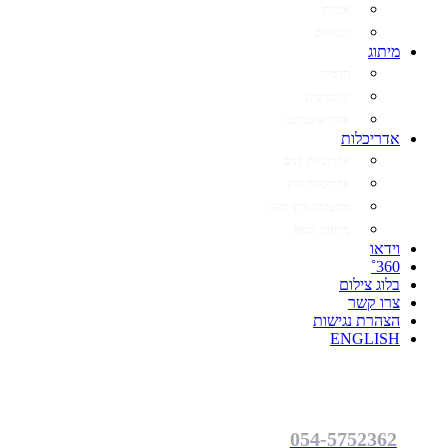
אמנות
קטלוגים
מיתוג
תדמית
פורטרטים
אתרי אינטרנט
אדריכלות
אדריכלות פנים
אדריכלות חוץ
מסעדות ובתי קפה
מלונות וספא
וידאו
360˚
בלוג צילום
צרו קשר
הצהרת נגישות
ENGLISH
054-5752362