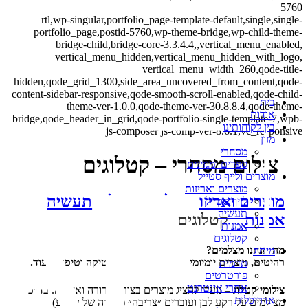
5760
rtl,wp-singular,portfolio_page-template-default,single,single-
portfolio_page,postid-5760,wp-theme-bridge,wp-child-theme-
bridge-child,bridge-core-3.3.4.4,,vertical_menu_enabled,
vertical_menu_hidden,vertical_menu_hidden_with_logo,
vertical_menu_width_260,qode-title-
hidden,qode_grid_1300,side_area_uncovered_from_content,qode-
content-sidebar-responsive,qode-smooth-scroll-enabled,qode-child-
בית
theme-ver-1.0.0,qode-theme-ver-30.8.8.4,qode-theme-
אודות
bridge,qode_header_in_grid,qode-portfolio-single-template-7,wpb-
בין לקוחותינו
js-composer js-comp-ver-8.6.1,vc_responsive
מזון
מסחרי
צילום מסחרי – קטלוגים
ספרים ומגזינים
מוצרים ולייף סטייל
מוצרים ואריזות
מוצרים ואריזות
לייף סטייל
תעשיה
לייף סטייל
תעשיה
אמנות
קטלוגים
אמנות
קטלוגים
מה אנחנו מצלמים?
מיתוג
רהיטים, מוצרים יומיומיים, מוצרי מזון, קוסמטיקה וטיפוח, ועוד.
תדמית
פורטרטים
אתרי אינטרנט
צילומי קטלוג
– נועדו להציג מוצרים בצורה ברורה ואחידה. בד״כ
אדריכלות
מצולמים על רקע לבן ועוברים ״צריבה״ (הסרה של הרקע)