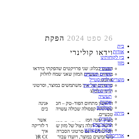
26 ספט 2024
הפקת
בית
וידאו קולינרי
אודות
בין לקוחותינו
מזון
הפעם בבלוג: שני פרויקטים שהפקתי בוידאו
מסחרי
מתחום תעשיית המזון שאני שמח לחלוק
ספרים ומגזינים
אתכם:
מוצרים ולייף סטייל
סרטונים של איך משתמשים במוצר
,
וסרטוני
מוצרים ואריזות
תדמית למוצרים
.
לייף סטייל
תעשיה
אמנות
הראשון מתחום הפוד
–
טק
–
חברת אנינה
קטלוגים
שפיתחה קפסולה שכולה עשויה רכיבים
מיתוג
טבעיים
.
תדמית
מעיין ״מנה חמה״ מחומרים טבעיים
,
אשר
פורטרטים
חרטה על דגלה ניצול של מזון שמיועד לזריקה
.
אתרי אינטרנט
הסרטונים הינם סרטוני הסברה של איך
אדריכלות
משתמשים במוצר
,
ויועדו עבור
QR CODE