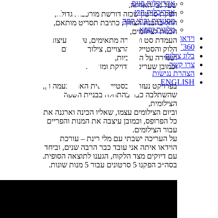
אדריכלות פנים
שעל גבי האריזה
.
אדריכלות חוץ
הפקת סרטון שכזה דורשת מורכבות גדולה
,
מסעדות ובתי קפה
החל בהבנת הצורך
,
כתיבת תסריט מותאם
,
מלונות וספא
הכנות לצילומים
,
וידאו
העמדת סט ותאורה מתאימים
,
עזרה בעיצוב
360˚
הלוק והסטיילינג הרצויים
,
צילום השוטים
בלוג צילום
ושמירה על המשכיות
,
צרו קשר
וכמובן שעריכה מדויקת ומעולה
.
הצהרת נגישות
ENGLISH
בפרויקט נעזרתי בסטייליסטית האוכל נעמה רן
,
שהשתלבה כבר בהתחלה בבניית השפה
הצילומית
,
וביום הצילומים עצמו
,
שאליו הכינה וארגנה את
כל הפרופס
,
וכמובן עיצבה את המנות והפריים
עבור הצילומים
.
על העריכה ישבתי עם מלי רינת – עורכת
הוידאו איתה אני עובד כבר הרבה שנים, וביחד
עם דיוקים מצד הלקוח
,
הגענו לתוצאה הסופית
.
בסה״כ הפקנו
5
סרטונים עבור
5
מנות שונות
.