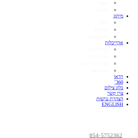
אמנות
קטלוגים
מיתוג
תדמית
פורטרטים
אתרי אינטרנט
אדריכלות
אדריכלות פנים
אדריכלות חוץ
מסעדות ובתי קפה
מלונות וספא
וידאו
360˚
בלוג צילום
צרו קשר
הצהרת נגישות
ENGLISH
054-5752362