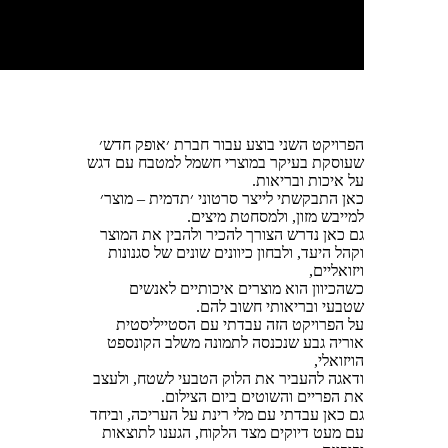
הפרויקט השני בוצע עבור חברת ׳אופק חדש׳
שעוסקת בעיקר במוצרי חשמל למטבח עם דגש
על איכות ובריאות
.
כאן התבקשתי לייצר סרטוני ׳תדמית
–
מוצר׳
למייבש מזון
,
ולמסחטת מיצים
.
גם כאן נדרש הצורך להכיר ולהבין את המוצר
וקהל היעד
,
ולבחון כיוונים שונים של סגנונות
ויזואליים
,
כשהכיוון הוא מוצרים איכותיים לאנשים
שטבעי ובריאותי חשוב להם
.
על הפרויקט הזה עבדתי עם הסטייליסטית
אוריה גבע שנכנסה לתמונה משלב הקונספט
הויזואלי
,
ודאגה להעביר את הלוק הטבעי לשטח
,
ולעצב
את הפריים והשוטים ביום הצילום
.
גם כאן עבדתי עם מלי רינת על העריכה
,
וביחד
עם מעט דיוקים מצד הלקוח
,
הגענו לתוצאות