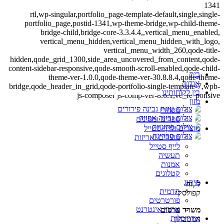
1341
rtl,wp-singular,portfolio_page-template-default,single,single-
portfolio_page,postid-1341,wp-theme-bridge,wp-child-theme-
bridge-child,bridge-core-3.3.4.4,,vertical_menu_enabled,
vertical_menu_hidden,vertical_menu_hidden_with_logo,
vertical_menu_width_260,qode-title-
hidden,qode_grid_1300,side_area_uncovered_from_content,qode-
content-sidebar-responsive,qode-smooth-scroll-enabled,qode-child-
בית
theme-ver-1.0.0,qode-theme-ver-30.8.8.4,qode-theme-
אודות
bridge,qode_header_in_grid,qode-portfolio-single-template-7,wpb-
בין לקוחותינו
js-composer js-comp-ver-8.6.1,vc_responsive
מזון
מסחרי
ספרים ומגזינים
מוצרים ולייף סטייל
מוצרים ואריזות
לייף סטייל
תעשיה
אמנות
קטלוגים
מיתוג
לקוח
תדמית
קפולסקי
פורטרטים
אתרי אינטרנט
משרד פרסום
אדריכלות
המטבחון