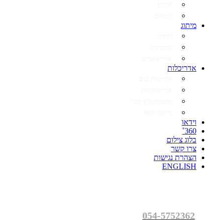
אמנות
קטלוגים
מיתוג
תדמית
פורטרטים
אתרי אינטרנט
אדריכלות
אדריכלות פנים
אדריכלות חוץ
מסעדות ובתי קפה
מלונות וספא
וידאו
360˚
בלוג צילום
צרו קשר
הצהרת נגישות
ENGLISH
054-5752362