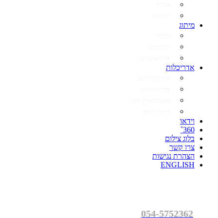
אמנות
קטלוגים
מיתוג
תדמית
פורטרטים
אתרי אינטרנט
אדריכלות
אדריכלות פנים
אדריכלות חוץ
מסעדות ובתי קפה
מלונות וספא
וידאו
360˚
בלוג צילום
צרו קשר
הצהרת נגישות
ENGLISH
054-5752362