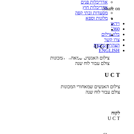
אדריכלות פנים
אדריכלות חוץ
Share on:
מסעדות ובתי קפה
מלונות וספא
וידאו
360˚
בלוג צילום
צרו קשר
הצהרת נגישות
U C T
ENGLISH
צילום האנשים שמאחורי המכונות
צולם עבור לוח שנה
U C T
צילום האנשים שמאחורי המכונות
צולם עבור לוח שנה
לקוח
U C T