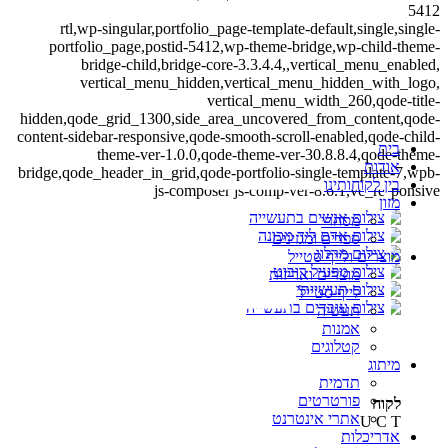
5412
rtl,wp-singular,portfolio_page-template-default,single,single-
portfolio_page,postid-5412,wp-theme-bridge,wp-child-theme-
bridge-child,bridge-core-3.3.4.4,,vertical_menu_enabled,
vertical_menu_hidden,vertical_menu_hidden_with_logo,
vertical_menu_width_260,qode-title-
hidden,qode_grid_1300,side_area_uncovered_from_content,qode-
content-sidebar-responsive,qode-smooth-scroll-enabled,qode-child-
בית
theme-ver-1.0.0,qode-theme-ver-30.8.8.4,qode-theme-
אודות
bridge,qode_header_in_grid,qode-portfolio-single-template-7,wpb-
בין לקוחותינו
js-composer js-comp-ver-8.6.1,vc_responsive
מזון
מסחרי
ספרים ומגזינים
מוצרים ולייף סטייל
מוצרים ואריזות
לייף סטייל
תעשיה
אמנות
קטלוגים
מיתוג
תדמית
פורטרטים
לקוח
אתרי אינטרנט
U C T
אדריכלות